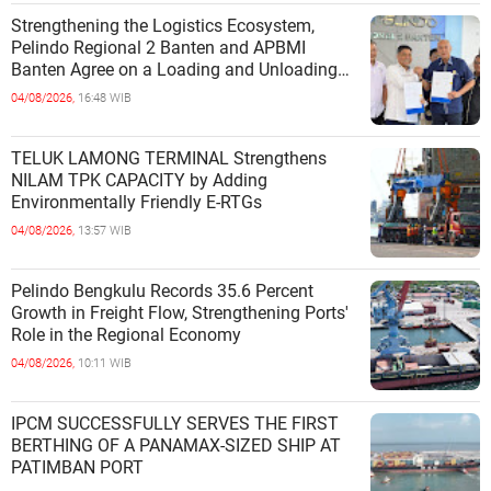
Strengthening the Logistics Ecosystem,
Pelindo Regional 2 Banten and APBMI
Banten Agree on a Loading and Unloading
Cooperation at Ciwandan Port
04/08/2026,
16:48 WIB
TELUK LAMONG TERMINAL Strengthens
NILAM TPK CAPACITY by Adding
Environmentally Friendly E-RTGs
04/08/2026,
13:57 WIB
Pelindo Bengkulu Records 35.6 Percent
Growth in Freight Flow, Strengthening Ports'
Role in the Regional Economy
04/08/2026,
10:11 WIB
IPCM SUCCESSFULLY SERVES THE FIRST
BERTHING OF A PANAMAX-SIZED SHIP AT
PATIMBAN PORT