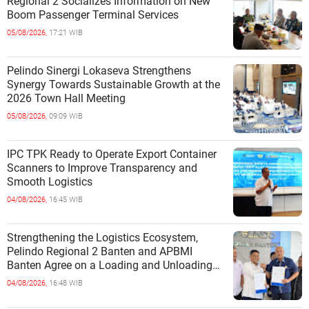
Regional 2 Socializes Information on New
Boom Passenger Terminal Services
05/08/2026,
17:21 WIB
Pelindo Sinergi Lokaseva Strengthens
Synergy Towards Sustainable Growth at the
2026 Town Hall Meeting
05/08/2026,
09:09 WIB
IPC TPK Ready to Operate Export Container
Scanners to Improve Transparency and
Smooth Logistics
04/08/2026,
16:45 WIB
Strengthening the Logistics Ecosystem,
Pelindo Regional 2 Banten and APBMI
Banten Agree on a Loading and Unloading
Cooperation at Ciwandan Port
04/08/2026,
16:48 WIB