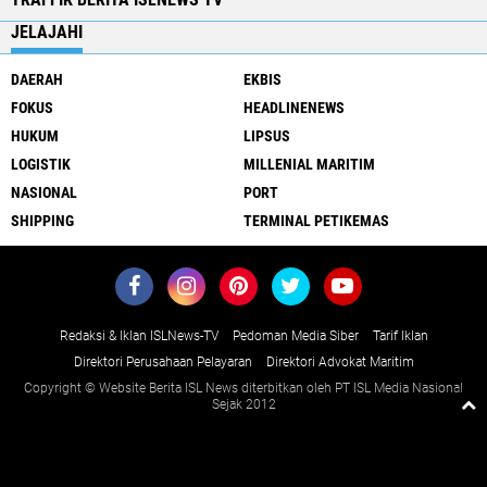
JELAJAHI
DAERAH
EKBIS
FOKUS
HEADLINENEWS
HUKUM
LIPSUS
LOGISTIK
MILLENIAL MARITIM
NASIONAL
PORT
SHIPPING
TERMINAL PETIKEMAS
Redaksi & Iklan ISLNews-TV
Pedoman Media Siber
Tarif Iklan
Direktori Perusahaan Pelayaran
Direktori Advokat Maritim
Copyright © Website Berita ISL News diterbitkan oleh PT ISL Media Nasional
Sejak 2012