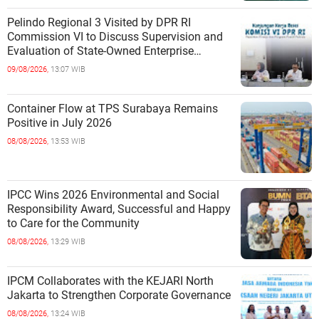
Pelindo Regional 3 Visited by DPR RI
Commission VI to Discuss Supervision and
Evaluation of State-Owned Enterprise
Performance
09/08/2026,
13:07 WIB
Container Flow at TPS Surabaya Remains
Positive in July 2026
08/08/2026,
13:53 WIB
IPCC Wins 2026 Environmental and Social
Responsibility Award, Successful and Happy
to Care for the Community
08/08/2026,
13:29 WIB
IPCM Collaborates with the KEJARI North
Jakarta to Strengthen Corporate Governance
08/08/2026,
13:24 WIB