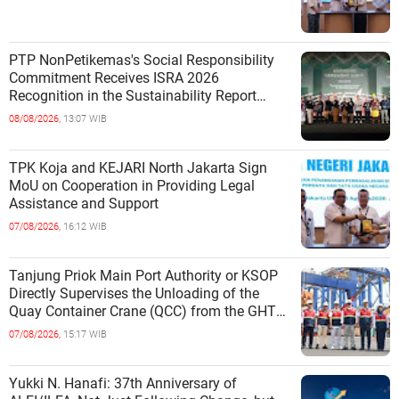
PTP NonPetikemas's Social Responsibility
Commitment Receives ISRA 2026
Recognition in the Sustainability Report
Category
08/08/2026,
13:07 WIB
TPK Koja and KEJARI North Jakarta Sign
MoU on Cooperation in Providing Legal
Assistance and Support
07/08/2026,
16:12 WIB
Tanjung Priok Main Port Authority or KSOP
Directly Supervises the Unloading of the
Quay Container Crane (QCC) from the GHT
Marimas Ship at the North J
07/08/2026,
15:17 WIB
Yukki N. Hanafi: 37th Anniversary of