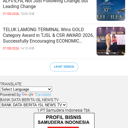
ALFI/ILFA, Not Just Following Change, but
Leading Change
07/08/2026,
15:03 WIB
TELUK LAMONG TERMINAL Wins GOLD
Category Award in TJSL & CSR AWARD 2026,
Successfully Encouraging ECONOMIC
INDEPENDENCE OF COASTAL
07/08/2026,
14:13 WIB
COMMUNITIES
LIHAT SEMUA
TRANSLATE
Powered by
Translate
BANK DATA BERITA ISL NEWS TV
1.PT Samudera Indonesia Tbk.