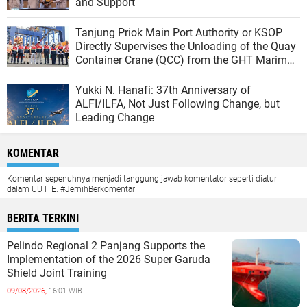
and Support
Tanjung Priok Main Port Authority or KSOP
Directly Supervises the Unloading of the Quay
Container Crane (QCC) from the GHT Marimas
Ship at the North JICT Pier
Yukki N. Hanafi: 37th Anniversary of
ALFI/ILFA, Not Just Following Change, but
Leading Change
KOMENTAR
Komentar sepenuhnya menjadi tanggung jawab komentator seperti diatur
dalam UU ITE. #JernihBerkomentar
BERITA TERKINI
Pelindo Regional 2 Panjang Supports the
Implementation of the 2026 Super Garuda
Shield Joint Training
09/08/2026,
16:01 WIB