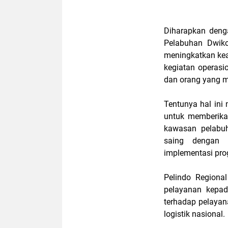
Diharapkan deng
Pelabuhan Dwiko
meningkatkan ke
kegiatan operasio
dan orang yang m
Tentunya hal in
untuk memberikan
kawasan pelabuh
saing dengan p
implementasi pr
Pelindo Regiona
pelayanan kepad
terhadap pelaya
logistik nasional.