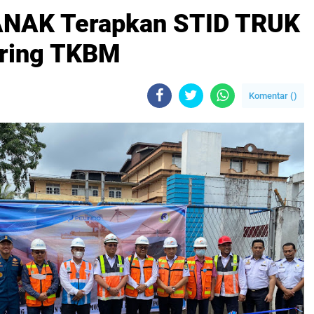
ANAK Terapkan STID TRUK
oring TKBM
Komentar (
)