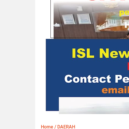
Home
/
DAERAH