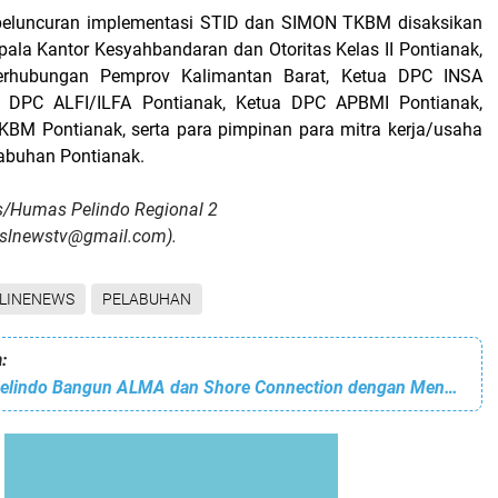
peluncuran implementasi STID dan SIMON TKBM disaksikan
pala Kantor Kesyahbandaran dan Otoritas Kelas II Pontianak,
erhubungan Pemprov Kalimantan Barat, Ketua DPC INSA
a DPC ALFI/ILFA Pontianak, Ketua DPC APBMI Pontianak,
KBM Pontianak, serta para pimpinan para mitra kerja/usaha
labuhan Pontianak.
s/Humas Pelindo Regional 2
:islnewstv@gmail.com).
LINENEWS
PELABUHAN
:
PLN Gandeng Pelindo Bangun ALMA dan Shore Connection dengan Mengubah Fosil ke energi Listrik