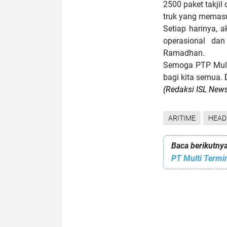
2500 paket takjil
truk yang memasuk
Setiap harinya, a
operasional da
Ramadhan.
Semoga PTP Mult
bagi kita semua.
D
(Redaksi ISL New
ARITIME
HEAD
Baca berikutnya