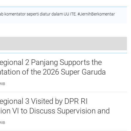
WBBM TAHUN 2023
 komentator seperti diatur dalam UU ITE. #JernihBerkomentar
 Takjil Setiap hari Selama Ramadhan 1443 Hijrian
egional 2 Panjang Supports the
ation of the 2026 Super Garuda
nt Training
WIB
egional 3 Visited by DPR RI
n VI to Discuss Supervision and
n of State-Owned Enterprise
WIB
nce