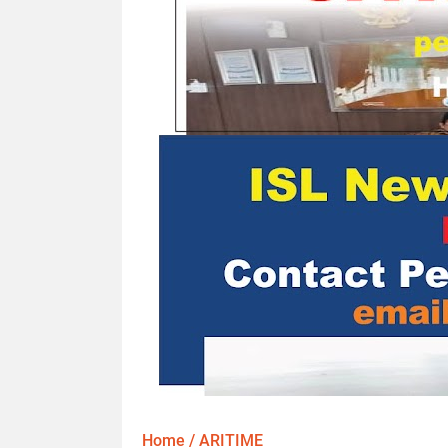
Home
/
ARITIME