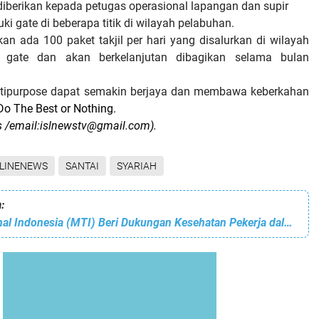
 diberikan kepada petugas operasional lapangan dan supir
i gate di beberapa titik di wilayah pelabuhan.
kan ada 100 paket takjil per hari yang disalurkan di wilayah
n gate dan akan berkelanjutan dibagikan selama bulan
ipurpose dapat semakin berjaya dan membawa keberkahan
o The Best or Nothing.
s /email:islnewstv@gmail.com).
LINENEWS
SANTAI
SYARIAH
:
PT Multi Terminal Indonesia (MTI) Beri Dukungan Kesehatan Pekerja dalam bentuk Vitamin