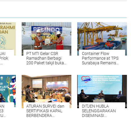
JAI
PT MTI Gelar CSR
Container Flow
Priok
Ramadhan Berbagi
Performance at TPS
i
200 Paket takjil buka
Surabaya Remains
di
puasa kepada Sopir
Positive, Aligning with
dan TKBM
the Implementation of
tuni
the Transformation
Program
AN
ATURAN SURVEI dan
DITJEN HUBLA
23
SERTIFIKASI KAPAL
SELENGGARAKAN
RU
BERBENDERA
DISEMINASI
TUTUP
INDONESIA bakal
PEMBANGUNAN
Diseragamkan
ZONA INTEGRITAS
MENUJU WBK DAN