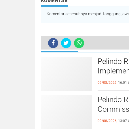
KOMENTAR
Komentar sepenuhnya menjadi tanggung jawab
BERITA TERKINI
PTP Multipurpose Adakan 100 Paket
Pelindo R
Implement
Shield Joi
09/08/2026,
16:01 
Pelindo R
Commissio
Evaluatio
09/08/2026,
13:07 
Performa