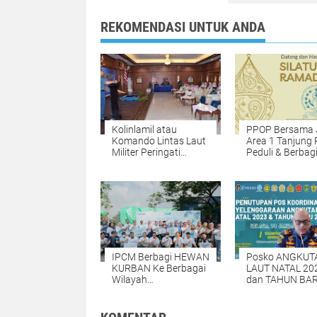
REKOMENDASI UNTUK ANDA
Kolinlamil atau
PPOP Bersama 
Komando Lintas Laut
Area 1 Tanjung 
Militer Peringati
Peduli & Berbag
Nuzulul Qur’an 1443
dengan sesama 
Hjriah
Bulan Suci
Ramadhon, San
yatim Piatu
IPCM Berbagi HEWAN
Posko ANGKUT
KURBAN Ke Berbagai
LAUT NATAL 20
Wilayah
dan TAHUN BA
OPERASIONAL
2024 Resmi DI
PERUSAHAAN