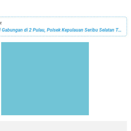
:
Giat Ops Yustisi Gabungan di 2 Pulau, Polsek Kepulauan Seribu Selatan Temukan 11 Pelanggar ProKes