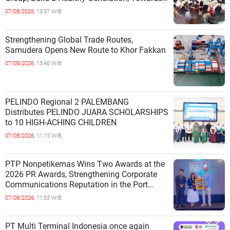
a Golden Indonesia
07/08/2026,
13:57 WIB
Strengthening Global Trade Routes,
Samudera Opens New Route to Khor Fakkan
07/08/2026,
13:40 WIB
PELINDO Regional 2 PALEMBANG
Distributes PELINDO JUARA SCHOLARSHIPS
to 10 HIGH-ACHING CHILDREN
07/08/2026,
11:15 WIB
PTP Nonpetikemas Wins Two Awards at the
2026 PR Awards, Strengthening Corporate
Communications Reputation in the Port
Sector
07/08/2026,
11:03 WIB
PT Multi Terminal Indonesia once again