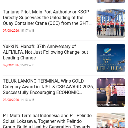
Tanjung Priok Main Port Authority or KSOP
Directly Supervises the Unloading of the
Quay Container Crane (QCC) from the GHT
Marimas Ship at the North J
07/08/2026,
15:17 WIB
Yukki N. Hanafi: 37th Anniversary of
ALFI/ILFA, Not Just Following Change, but
Leading Change
07/08/2026,
15:03 WIB
TELUK LAMONG TERMINAL Wins GOLD
Category Award in TJSL & CSR AWARD 2026,
Successfully Encouraging ECONOMIC
INDEPENDENCE OF COASTAL
07/08/2026,
14:13 WIB
COMMUNITIES
PT Multi Terminal Indonesia and PT Pelindo
Solusi Lokaseva, Together with Pelindo
Group, Build a Healthy Generation, Towards