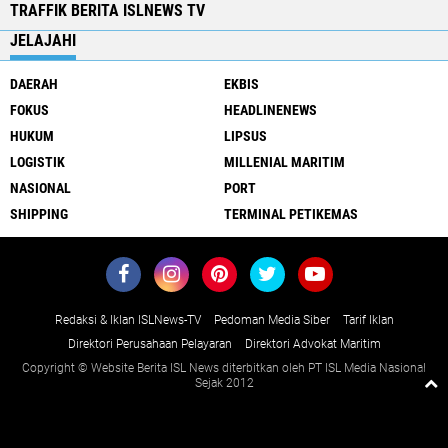
TRAFFIK BERITA ISLNEWS TV
JELAJAHI
DAERAH
EKBIS
FOKUS
HEADLINENEWS
HUKUM
LIPSUS
LOGISTIK
MILLENIAL MARITIM
NASIONAL
PORT
SHIPPING
TERMINAL PETIKEMAS
Redaksi & Iklan ISLNews-TV
Pedoman Media Siber
Tarif Iklan
Direktori Perusahaan Pelayaran
Direktori Advokat Maritim
Copyright © Website Berita ISL News diterbitkan oleh PT ISL Media Nasional
Sejak 2012