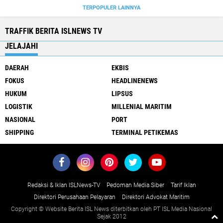
TERPOPULER LAINNYA
TRAFFIK BERITA ISLNEWS TV
JELAJAHI
DAERAH
EKBIS
FOKUS
HEADLINENEWS
HUKUM
LIPSUS
LOGISTIK
MILLENIAL MARITIM
NASIONAL
PORT
SHIPPING
TERMINAL PETIKEMAS
Redaksi & Iklan ISLNews-TV
Pedoman Media Siber
Tarif Iklan
Direktori Perusahaan Pelayaran
Direktori Advokat Maritim
Copyright © Website Berita ISL News diterbitkan oleh PT ISL Media Nasional
Sejak 2012