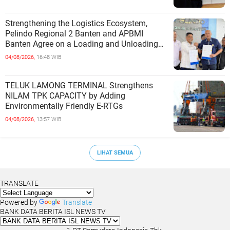
Strengthening the Logistics Ecosystem,
Pelindo Regional 2 Banten and APBMI
Banten Agree on a Loading and Unloading
Cooperation at Ciwandan Port
04/08/2026,
16:48 WIB
TELUK LAMONG TERMINAL Strengthens
NILAM TPK CAPACITY by Adding
Environmentally Friendly E-RTGs
04/08/2026,
13:57 WIB
LIHAT SEMUA
TRANSLATE
Powered by
Translate
BANK DATA BERITA ISL NEWS TV