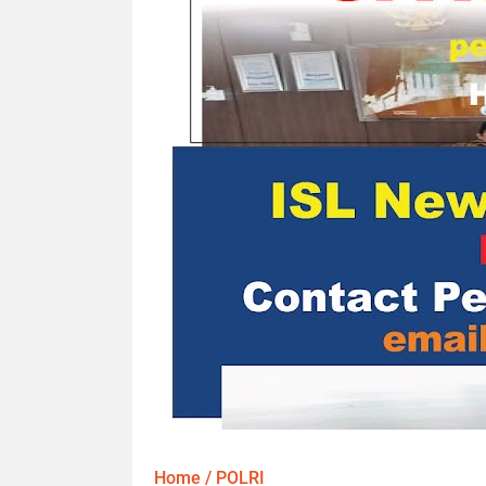
Home
/
POLRI