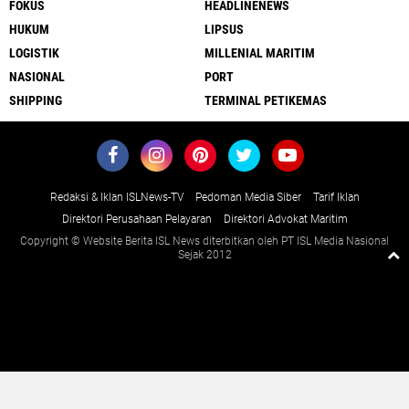
FOKUS
HEADLINENEWS
HUKUM
LIPSUS
LOGISTIK
MILLENIAL MARITIM
NASIONAL
PORT
SHIPPING
TERMINAL PETIKEMAS
Redaksi & Iklan ISLNews-TV
Pedoman Media Siber
Tarif Iklan
Direktori Perusahaan Pelayaran
Direktori Advokat Maritim
Copyright © Website Berita ISL News diterbitkan oleh PT ISL Media Nasional
Sejak 2012