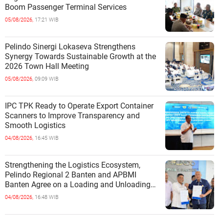
Boom Passenger Terminal Services
05/08/2026,
17:21 WIB
Pelindo Sinergi Lokaseva Strengthens
Synergy Towards Sustainable Growth at the
2026 Town Hall Meeting
05/08/2026,
09:09 WIB
IPC TPK Ready to Operate Export Container
Scanners to Improve Transparency and
Smooth Logistics
04/08/2026,
16:45 WIB
Strengthening the Logistics Ecosystem,
Pelindo Regional 2 Banten and APBMI
Banten Agree on a Loading and Unloading
Cooperation at Ciwandan Port
04/08/2026,
16:48 WIB