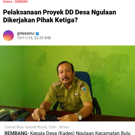
Home
/
DAERAH
Pelaksanaan Proyek DD Desa Ngulaan
Dikerjakan Pihak Ketiga?
Redaktur
19/11/19, 22:35 WIB
Camat Bulu Slamet Riyadi. Foto : Wisnu
REMBANG-
Kepala Desa (Kades) Ngulaan Kecamatan Bulu