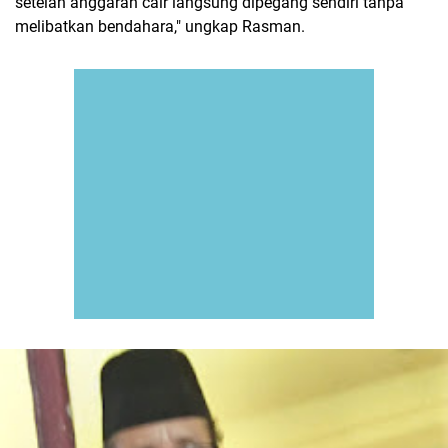
setelah anggaran cair langsung dipegang sendiri tanpa
melibatkan bendahara," ungkap Rasman.