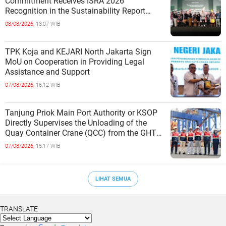
Commitment Receives ISRA 2026
Recognition in the Sustainability Report
Category
08/08/2026,
13:07 WIB
TPK Koja and KEJARI North Jakarta Sign
MoU on Cooperation in Providing Legal
Assistance and Support
07/08/2026,
16:12 WIB
Tanjung Priok Main Port Authority or KSOP
Directly Supervises the Unloading of the
Quay Container Crane (QCC) from the GHT
Marimas Ship at the North J
07/08/2026,
15:17 WIB
LIHAT SEMUA
TRANSLATE