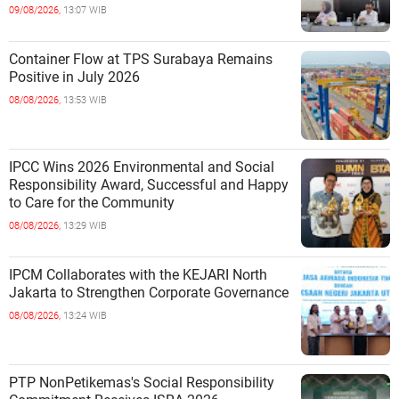
Performance
09/08/2026,
13:07 WIB
Container Flow at TPS Surabaya Remains
Positive in July 2026
08/08/2026,
13:53 WIB
IPCC Wins 2026 Environmental and Social
Responsibility Award, Successful and Happy
to Care for the Community
08/08/2026,
13:29 WIB
IPCM Collaborates with the KEJARI North
Jakarta to Strengthen Corporate Governance
08/08/2026,
13:24 WIB
PTP NonPetikemas's Social Responsibility