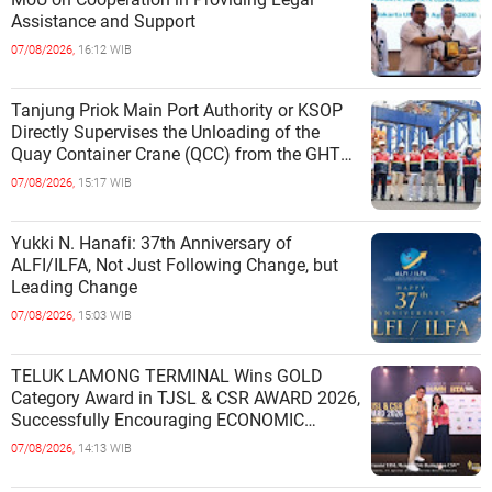
Assistance and Support
07/08/2026,
16:12 WIB
Tanjung Priok Main Port Authority or KSOP
Directly Supervises the Unloading of the
Quay Container Crane (QCC) from the GHT
Marimas Ship at the North J
07/08/2026,
15:17 WIB
Yukki N. Hanafi: 37th Anniversary of
ALFI/ILFA, Not Just Following Change, but
Leading Change
07/08/2026,
15:03 WIB
TELUK LAMONG TERMINAL Wins GOLD
Category Award in TJSL & CSR AWARD 2026,
Successfully Encouraging ECONOMIC
INDEPENDENCE OF COASTAL
07/08/2026,
14:13 WIB
COMMUNITIES