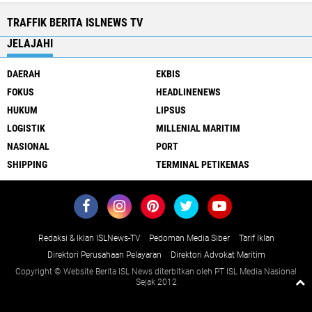
TRAFFIK BERITA ISLNEWS TV
JELAJAHI
DAERAH
EKBIS
FOKUS
HEADLINENEWS
HUKUM
LIPSUS
LOGISTIK
MILLENIAL MARITIM
NASIONAL
PORT
SHIPPING
TERMINAL PETIKEMAS
Redaksi & Iklan ISLNews-TV
Pedoman Media Siber
Tarif Iklan
Direktori Perusahaan Pelayaran
Direktori Advokat Maritim
Copyright © Website Berita ISL News diterbitkan oleh PT ISL Media Nasional
Sejak 2012