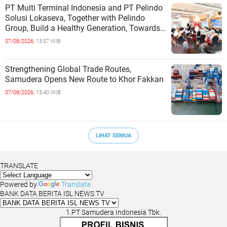
PT Multi Terminal Indonesia and PT Pelindo
Solusi Lokaseva, Together with Pelindo
Group, Build a Healthy Generation, Towards
a Golden Indonesia
07/08/2026,
13:57 WIB
Strengthening Global Trade Routes,
Samudera Opens New Route to Khor Fakkan
07/08/2026,
13:40 WIB
LIHAT SEMUA
TRANSLATE
Powered by
Translate
BANK DATA BERITA ISL NEWS TV
1.PT Samudera Indonesia Tbk.