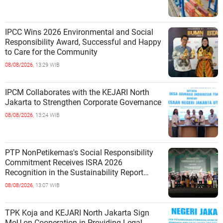
IPCC Wins 2026 Environmental and Social
Responsibility Award, Successful and Happy
to Care for the Community
08/08/2026,
13:29 WIB
IPCM Collaborates with the KEJARI North
Jakarta to Strengthen Corporate Governance
08/08/2026,
13:24 WIB
PTP NonPetikemas's Social Responsibility
Commitment Receives ISRA 2026
Recognition in the Sustainability Report
Category
08/08/2026,
13:07 WIB
TPK Koja and KEJARI North Jakarta Sign
MoU on Cooperation in Providing Legal