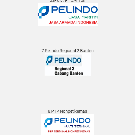
6.IPCM/PT JAI Tbk
7.Pelindo Regional 2 Banten
8.PTP Nonpetikemas