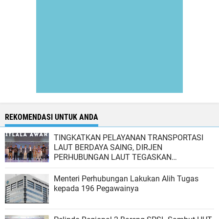
REKOMENDASI UNTUK ANDA
TINGKATKAN PELAYANAN TRANSPORTASI
LAUT BERDAYA SAING, DIRJEN
PERHUBUNGAN LAUT TEGASKAN
PENTINGNYA KOLABORASI DAN SINERGI
DENGAN STAKEHOLDER
Menteri Perhubungan Lakukan Alih Tugas
kepada 196 Pegawainya