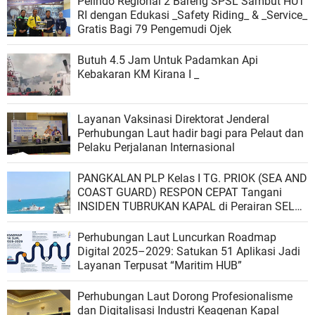
Pelindo Regional 2 Bareng SPSL Sambut HUT
RI dengan Edukasi _Safety Riding_ & _Service_
Gratis Bagi 79 Pengemudi Ojek
Butuh 4.5 Jam Untuk Padamkan Api
Kebakaran KM Kirana I _
Layanan Vaksinasi Direktorat Jenderal
Perhubungan Laut hadir bagi para Pelaut dan
Pelaku Perjalanan Internasional
PANGKALAN PLP Kelas I TG. PRIOK (SEA AND
COAST GUARD) RESPON CEPAT Tangani
INSIDEN TUBRUKAN KAPAL di Perairan SELAT
SUNDA
Perhubungan Laut Luncurkan Roadmap
Digital 2025–2029: Satukan 51 Aplikasi Jadi
Layanan Terpusat “Maritim HUB”
Perhubungan Laut Dorong Profesionalisme
dan Digitalisasi Industri Keagenan Kapal