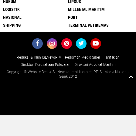
HUKUM
LIPSUS
LOGISTIK
MILLENIAL MARITIM
NASIONAL
PORT
SHIPPING
TERMINAL PETIKEMAS
Redaksi & Iklan ISLNews-TV
Pedoman Media Siber
Tarif Iklan
Direktori Perusahaan Pelayaran
Direktori Advokat Maritim
Copyright © Website Berita ISL News diterbitkan oleh PT ISL Media Nasional
Sejak 2012