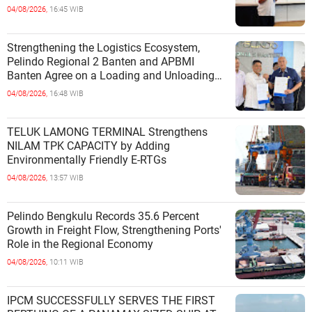
04/08/2026,
16:45 WIB
Strengthening the Logistics Ecosystem,
Pelindo Regional 2 Banten and APBMI
Banten Agree on a Loading and Unloading
Cooperation at Ciwandan Port
04/08/2026,
16:48 WIB
TELUK LAMONG TERMINAL Strengthens
NILAM TPK CAPACITY by Adding
Environmentally Friendly E-RTGs
04/08/2026,
13:57 WIB
Pelindo Bengkulu Records 35.6 Percent
Growth in Freight Flow, Strengthening Ports'
Role in the Regional Economy
04/08/2026,
10:11 WIB
IPCM SUCCESSFULLY SERVES THE FIRST