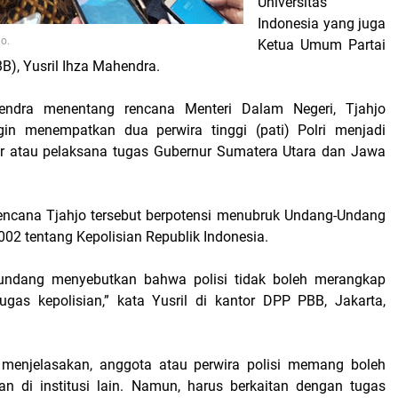
Universitas
Indonesia yang juga
lo.
Ketua Umum Partai
B), Yusril Ihza Mahendra.
endra menentang rencana Menteri Dalam Negeri, Tjahjo
in menempatkan dua perwira tinggi (pati) Polri menjadi
ur atau pelaksana tugas Gubernur Sumatera Utara dan Jawa
encana Tjahjo tersebut berpotensi menubruk Undang-Undang
02 tentang Kepolisian Republik Indonesia.
undang menyebutkan bahwa polisi tidak boleh merangkap
tugas kepolisian,” kata Yusril di kantor DPP PBB, Jakarta,
 menjelasakan, anggota atau perwira polisi memang boleh
n di institusi lain. Namun, harus berkaitan dengan tugas