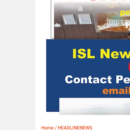
Home
/
HEADLINENEWS