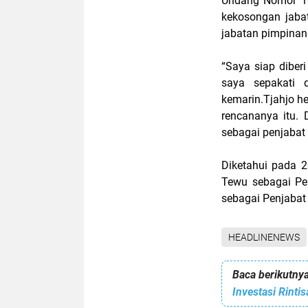
Undang Nomor 10
kekosongan jabat
jabatan pimpinan
“Saya siap dibe
saya sepakati 
kemarin.Tjahjo h
rencananya itu. 
sebagai penjabat
Diketahui pada 2
Tewu sebagai Pe
sebagai Penjabat
HEADLINENEWS
Baca berikutnya
Investasi Rint