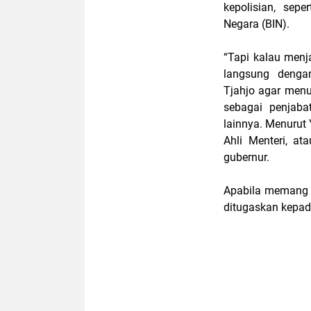
kepolisian, sep
Negara (BIN).
“Tapi kalau menj
langsung dengan
Tjahjo agar menu
sebagai penjaba
lainnya. Menurut Y
Ahli Menteri, a
gubernur.
Apabila memang t
ditugaskan kepada