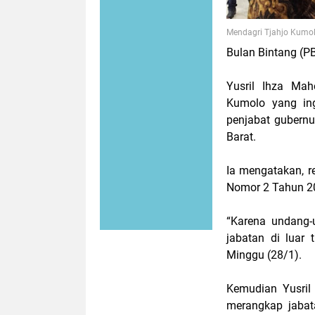
Mendagri Tjahjo Kumo
Bulan Bintang (PB
Yusril Ihza Mah
Kumolo yang ing
penjabat gubern
Barat.
Ia mengatakan, r
Nomor 2 Tahun 20
“Karena undang-
jabatan di luar 
Minggu (28/1).
Kemudian Yusril
merangkap jabata