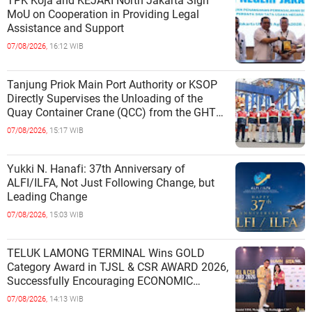
TPK Koja and KEJARI North Jakarta Sign
MoU on Cooperation in Providing Legal
Assistance and Support
07/08/2026,
16:12 WIB
Tanjung Priok Main Port Authority or KSOP
Directly Supervises the Unloading of the
Quay Container Crane (QCC) from the GHT
Marimas Ship at the North J
07/08/2026,
15:17 WIB
Yukki N. Hanafi: 37th Anniversary of
ALFI/ILFA, Not Just Following Change, but
Leading Change
07/08/2026,
15:03 WIB
TELUK LAMONG TERMINAL Wins GOLD
Category Award in TJSL & CSR AWARD 2026,
Successfully Encouraging ECONOMIC
INDEPENDENCE OF COASTAL
07/08/2026,
14:13 WIB
COMMUNITIES