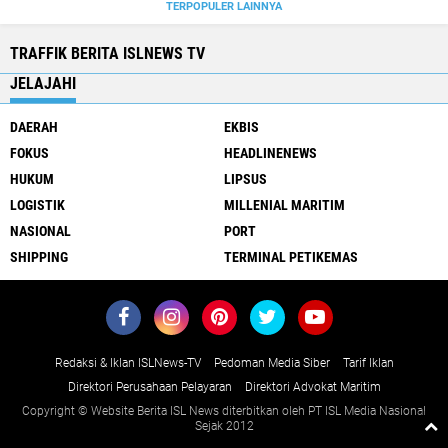
TERPOPULER LAINNYA
TRAFFIK BERITA ISLNEWS TV
JELAJAHI
DAERAH
EKBIS
FOKUS
HEADLINENEWS
HUKUM
LIPSUS
LOGISTIK
MILLENIAL MARITIM
NASIONAL
PORT
SHIPPING
TERMINAL PETIKEMAS
Redaksi & Iklan ISLNews-TV
Pedoman Media Siber
Tarif Iklan
Direktori Perusahaan Pelayaran
Direktori Advokat Maritim
Copyright © Website Berita ISL News diterbitkan oleh PT ISL Media Nasional
Sejak 2012