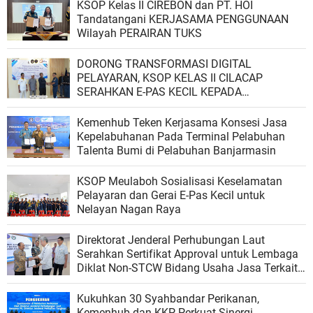
KSOP Kelas II CIREBON dan PT. HOI
Tandatangani KERJASAMA PENGGUNAAN
Wilayah PERAIRAN TUKS
DORONG TRANSFORMASI DIGITAL
PELAYARAN, KSOP KELAS II CILACAP
SERAHKAN E-PAS KECIL KEPADA
MASYARAKAT MARITIM
Kemenhub Teken Kerjasama Konsesi Jasa
Kepelabuhanan Pada Terminal Pelabuhan
Talenta Bumi di Pelabuhan Banjarmasin
KSOP Meulaboh Sosialisasi Keselamatan
Pelayaran dan Gerai E-Pas Kecil untuk
Nelayan Nagan Raya
Direktorat Jenderal Perhubungan Laut
Serahkan Sertifikat Approval untuk Lembaga
Diklat Non-STCW Bidang Usaha Jasa Terkait
Angkutan di Perairan
Kukuhkan 30 Syahbandar Perikanan,
Kemenhub dan KKP Perkuat Sinergi