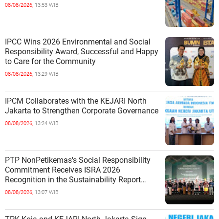
08/08/2026,
13:53 WIB
IPCC Wins 2026 Environmental and Social
Responsibility Award, Successful and Happy
to Care for the Community
08/08/2026,
13:29 WIB
IPCM Collaborates with the KEJARI North
Jakarta to Strengthen Corporate Governance
08/08/2026,
13:24 WIB
PTP NonPetikemas's Social Responsibility
Commitment Receives ISRA 2026
Recognition in the Sustainability Report
Category
08/08/2026,
13:07 WIB