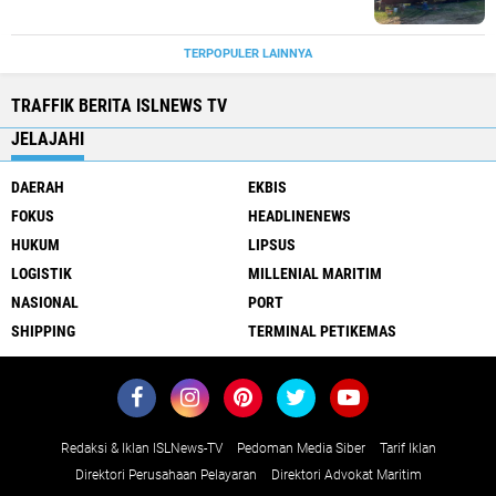
TERPOPULER LAINNYA
TRAFFIK BERITA ISLNEWS TV
JELAJAHI
DAERAH
EKBIS
FOKUS
HEADLINENEWS
HUKUM
LIPSUS
LOGISTIK
MILLENIAL MARITIM
NASIONAL
PORT
SHIPPING
TERMINAL PETIKEMAS
Redaksi & Iklan ISLNews-TV
Pedoman Media Siber
Tarif Iklan
Direktori Perusahaan Pelayaran
Direktori Advokat Maritim