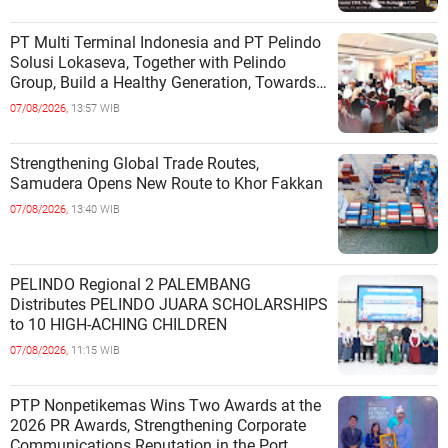
COMMUNITIES
PT Multi Terminal Indonesia and PT Pelindo
Solusi Lokaseva, Together with Pelindo
Group, Build a Healthy Generation, Towards
a Golden Indonesia
07/08/2026,
13:57 WIB
Strengthening Global Trade Routes,
Samudera Opens New Route to Khor Fakkan
07/08/2026,
13:40 WIB
PELINDO Regional 2 PALEMBANG
Distributes PELINDO JUARA SCHOLARSHIPS
to 10 HIGH-ACHING CHILDREN
07/08/2026,
11:15 WIB
PTP Nonpetikemas Wins Two Awards at the
2026 PR Awards, Strengthening Corporate
Communications Reputation in the Port