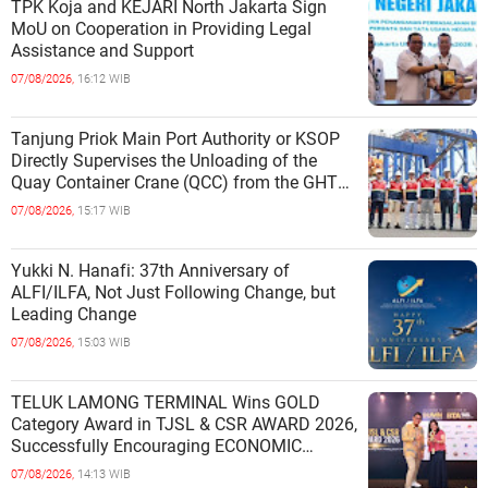
TPK Koja and KEJARI North Jakarta Sign
MoU on Cooperation in Providing Legal
Assistance and Support
07/08/2026,
16:12 WIB
Tanjung Priok Main Port Authority or KSOP
Directly Supervises the Unloading of the
Quay Container Crane (QCC) from the GHT
Marimas Ship at the North J
07/08/2026,
15:17 WIB
Yukki N. Hanafi: 37th Anniversary of
ALFI/ILFA, Not Just Following Change, but
Leading Change
07/08/2026,
15:03 WIB
TELUK LAMONG TERMINAL Wins GOLD
Category Award in TJSL & CSR AWARD 2026,
Successfully Encouraging ECONOMIC
INDEPENDENCE OF COASTAL
07/08/2026,
14:13 WIB