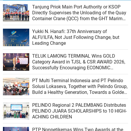
Tanjung Priok Main Port Authority or KSOP
Directly Supervises the Unloading of the Quay
Container Crane (QCC) from the GHT Marimas
Ship at the North JICT Pier
Yukki N. Hanafi: 37th Anniversary of
ALFI/ILFA, Not Just Following Change, but
Leading Change
TELUK LAMONG TERMINAL Wins GOLD
Category Award in TJSL & CSR AWARD 2026,
Successfully Encouraging ECONOMIC
INDEPENDENCE OF COASTAL COMMUNITIES
PT Multi Terminal Indonesia and PT Pelindo
Solusi Lokaseva, Together with Pelindo Group,
Build a Healthy Generation, Towards a Golden
Indonesia
PELINDO Regional 2 PALEMBANG Distributes
PELINDO JUARA SCHOLARSHIPS to 10 HIGH-
ACHING CHILDREN
PTP Nonpetikemas Wins Two Awards at the