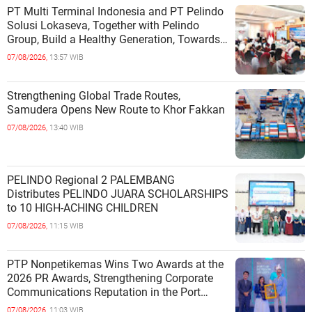
PT Multi Terminal Indonesia and PT Pelindo
Solusi Lokaseva, Together with Pelindo
Group, Build a Healthy Generation, Towards
a Golden Indonesia
07/08/2026,
13:57 WIB
Strengthening Global Trade Routes,
Samudera Opens New Route to Khor Fakkan
07/08/2026,
13:40 WIB
PELINDO Regional 2 PALEMBANG
Distributes PELINDO JUARA SCHOLARSHIPS
to 10 HIGH-ACHING CHILDREN
07/08/2026,
11:15 WIB
PTP Nonpetikemas Wins Two Awards at the
2026 PR Awards, Strengthening Corporate
Communications Reputation in the Port
Sector
07/08/2026,
11:03 WIB