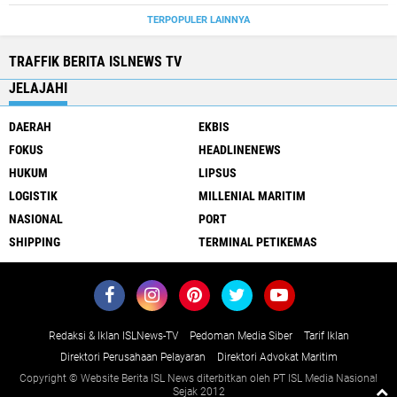
TERPOPULER LAINNYA
TRAFFIK BERITA ISLNEWS TV
JELAJAHI
DAERAH
EKBIS
FOKUS
HEADLINENEWS
HUKUM
LIPSUS
LOGISTIK
MILLENIAL MARITIM
NASIONAL
PORT
SHIPPING
TERMINAL PETIKEMAS
Redaksi & Iklan ISLNews-TV
Pedoman Media Siber
Tarif Iklan
Direktori Perusahaan Pelayaran
Direktori Advokat Maritim
Copyright © Website Berita ISL News diterbitkan oleh PT ISL Media Nasional
Sejak 2012