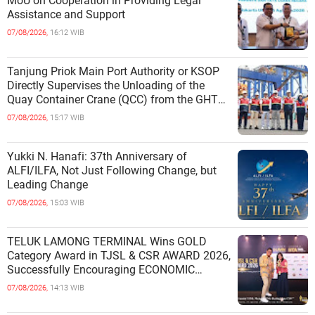
MoU on Cooperation in Providing Legal
Assistance and Support
07/08/2026,
16:12 WIB
Tanjung Priok Main Port Authority or KSOP
Directly Supervises the Unloading of the
Quay Container Crane (QCC) from the GHT
Marimas Ship at the North J
07/08/2026,
15:17 WIB
Yukki N. Hanafi: 37th Anniversary of
ALFI/ILFA, Not Just Following Change, but
Leading Change
07/08/2026,
15:03 WIB
TELUK LAMONG TERMINAL Wins GOLD
Category Award in TJSL & CSR AWARD 2026,
Successfully Encouraging ECONOMIC
INDEPENDENCE OF COASTAL
07/08/2026,
14:13 WIB
COMMUNITIES