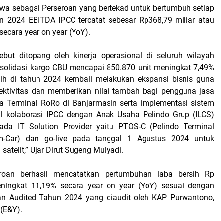
a sebagai Perseroan yang bertekad untuk bertumbuh setiap
n 2024 EBITDA IPCC tercatat sebesar Rp368,79 miliar atau
ecara year on year (YoY).
ebut ditopang oleh kinerja operasional di seluruh wilayah
nsolidasi kargo CBU mencapai 850.870 unit meningkat 7,49%
ebih di tahun 2024 kembali melakukan ekspansi bisnis guna
ektivitas dan memberikan nilai tambah bagi pengguna jasa
a Terminal RoRo di Banjarmasin serta implementasi sistem
il kolaborasi IPCC dengan Anak Usaha Pelindo Grup (ILCS)
ada IT Solution Provider yaitu PTOS-C (Pelindo Terminal
m-Car) dan go-live pada tanggal 1 Agustus 2024 untuk
satelit,” Ujar Dirut Sugeng Mulyadi.
eroan berhasil mencatatkan pertumbuhan laba bersih Rp
meningkat 11,19% secara year on year (YoY) sesuai dengan
n Audited Tahun 2024 yang diaudit oleh KAP Purwantono,
 (E&Y).