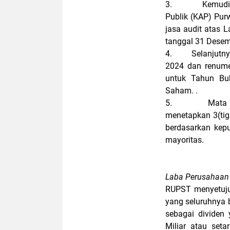
3.
Kemudi
Publik (KAP) Pur
jasa audit atas 
tanggal 31 Desem
4.
Selanjutn
2024 dan renume
untuk Tahun Bu
Saham. .
5.
Mata 
menetapkan 3(tig
berdasarkan kep
mayoritas.
Laba Perusahaan
RUPST menyetuju
yang seluruhnya 
sebagai dividen
Miliar atau set