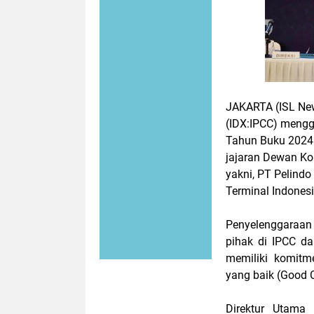
JAKARTA (ISL Ne
(IDX:IPCC) meng
Tahun Buku 2024 
jajaran Dewan Ko
yakni, PT Pelind
Terminal Indones
Penyelenggaraan
pihak di IPCC da
memiliki komitm
yang baik (Good C
Direktur Utam