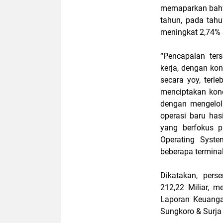
memaparkan bahw
tahun, pada tahu
meningkat 2,74% s
“Pencapaian ters
kerja, dengan ko
secara yoy, terl
menciptakan kon
dengan mengelol
operasi baru has
yang berfokus p
Operating Syste
beberapa terminal 
Dikatakan, pers
212,22 Miliar, 
Laporan Keuanga
Sungkoro & Surja