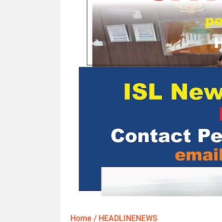
Home
/
HEADLINENEWS