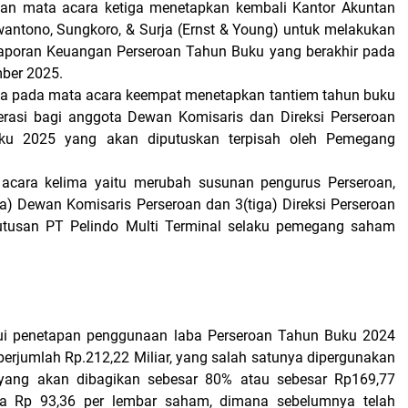
an mata acara ketiga menetapkan kembali Kantor Akuntan
wantono, Sungkoro, & Surja (Ernst & Young) untuk melakukan
Laporan Keuangan Perseroan Tahun Buku yang berakhir pada
ber 2025.
ya pada mata acara keempat menetapkan tantiem tahun buku
rasi bagi anggota Dewan Komisaris dan Direksi Perseroan
ku 2025 yang akan diputuskan terpisah oleh Pemegang
acara kelima yaitu merubah susunan pengurus Perseroan,
a) Dewan Komisaris Perseroan dan 3(tiga) Direksi Perseroan
utusan PT Pelindo Multi Terminal selaku pemegang saham
i penetapan penggunaan laba Perseroan Tahun Buku 2024
berjumlah Rp.212,22 Miliar, yang salah satunya dipergunakan
 yang akan dibagikan sebesar 80% atau sebesar Rp169,77
ara Rp 93,36 per lembar saham, dimana sebelumnya telah