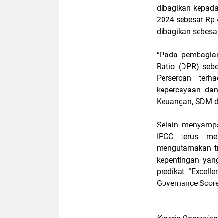
dibagikan kepada
2024 sebesar Rp 4
dibagikan sebesa
“Pada pembagian
Ratio (DPR) seb
Perseroan ter
kepercayaan dan
Keuangan, SDM d
Selain menyampa
IPCC terus me
mengutamakan tr
kepentingan yan
predikat “Excel
Governance Score