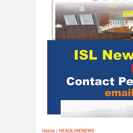
Home
/
HEADLINENEWS