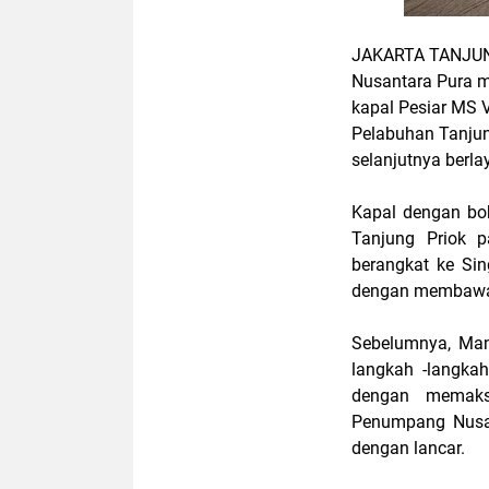
JAKARTA TANJUNG
Nusantara Pura mi
kapal Pesiar MS V
Pelabuhan Tanjun
selanjutnya berla
Kapal dengan bob
Tanjung Priok 
berangkat ke Si
dengan membawa 
Sebelumnya, Man
langkah -langka
dengan memaks
Penumpang Nusan
dengan lancar.