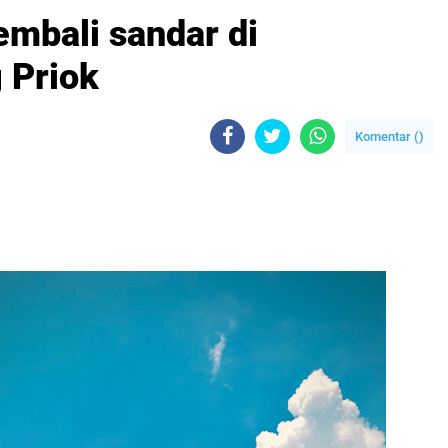
embali sandar di
 Priok
Komentar (
)