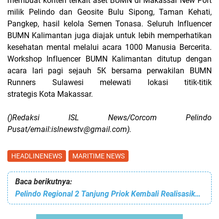
membuat konten terkait aset BUMN di Makassar New Port
milik Pelindo dan Geosite Bulu Sipong, Taman Kehati,
Pangkep, hasil kelola Semen Tonasa. Seluruh Influencer
BUMN Kalimantan juga diajak untuk lebih memperhatikan
kesehatan mental melalui acara 1000 Manusia Bercerita.
Workshop Influencer BUMN Kalimantan ditutup dengan
acara lari pagi sejauh 5K bersama perwakilan BUMN
Runners Sulawesi melewati lokasi titik-titik
strategis Kota Makassar.
()Redaksi ISL News/Corcom Pelindo
Pusat/email:islnewstv@gmail.com).
HEADLINENEWS
MARITIME NEWS
Baca berikutnya:
Pelindo Regional 2 Tanjung Priok Kembali Realisasikan Program TJSL Bantuan Susu ke Ibu Hamil. Guna Cegah Stunting