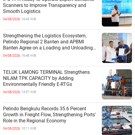
Scanners to Improve Transparency and
Smooth Logistics
04/08/2026,
16:45 WIB
Strengthening the Logistics Ecosystem,
Pelindo Regional 2 Banten and APBMI
Banten Agree on a Loading and Unloading
Cooperation at Ciwandan Port
04/08/2026,
16:48 WIB
TELUK LAMONG TERMINAL Strengthens
NILAM TPK CAPACITY by Adding
Environmentally Friendly E-RTGs
04/08/2026,
13:57 WIB
Pelindo Bengkulu Records 35.6 Percent
Growth in Freight Flow, Strengthening Ports'
Role in the Regional Economy
04/08/2026,
10:11 WIB