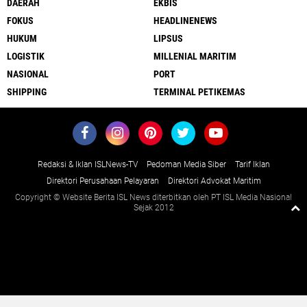
DAERAH
EKBIS
FOKUS
HEADLINENEWS
HUKUM
LIPSUS
LOGISTIK
MILLENIAL MARITIM
NASIONAL
PORT
SHIPPING
TERMINAL PETIKEMAS
Redaksi & Iklan ISLNews-TV
Pedoman Media Siber
Tarif Iklan
Direktori Perusahaan Pelayaran
Direktori Advokat Maritim
Copyright © Website Berita ISL News diterbitkan oleh PT ISL Media Nasional
Sejak 2012