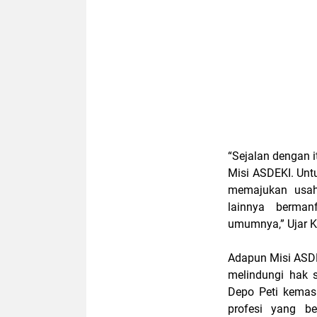
“Sejalan dengan 
Misi ASDEKI. Unt
memajukan usah
lainnya berma
umumnya,” Ujar Kh
Adapun Misi ASDE
melindungi hak 
Depo Peti kemas
profesi yang b