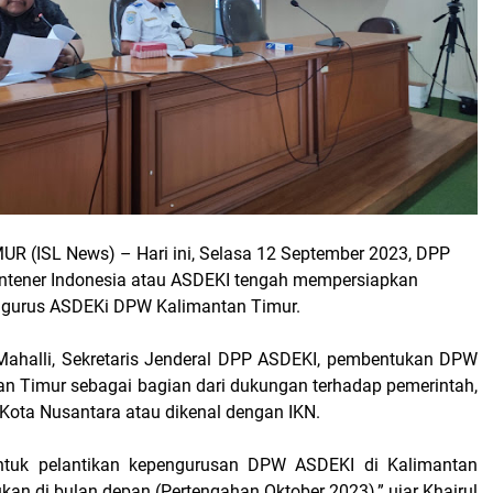
UR (ISL News)
– Hari ini, Selasa 12 September 2023, DPP
ntener Indonesia atau ASDEKI tengah mempersiapkan
gurus ASDEKi DPW Kalimantan Timur.
Mahalli, Sekretaris Jenderal DPP ASDEKI, pembentukan DPW
n Timur sebagai bagian dari dukungan terhadap pemerintah,
 Kota Nusantara atau dikenal dengan IKN.
ntuk pelantikan kepengurusan DPW ASDEKI di Kalimantan
kan di bulan depan (Pertengahan Oktober 2023),” ujar Khairul