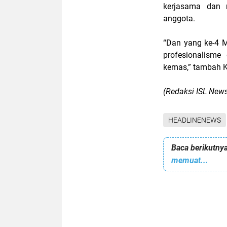
kerjasama dan 
anggota.
“Dan yang ke-4 
profesionalism
kemas,” tambah Kh
(Redaksi ISL New
HEADLINENEWS
Baca berikutnya
memuat...