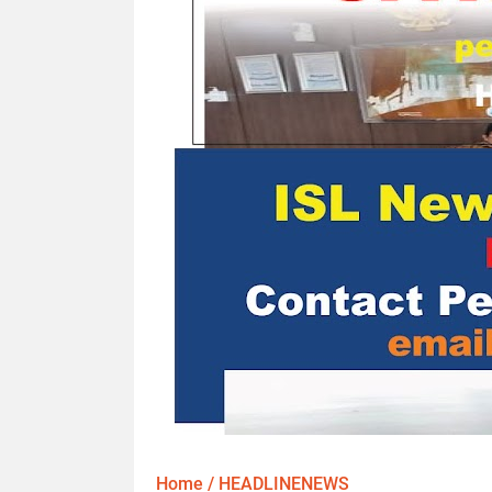
Home
/
HEADLINENEWS