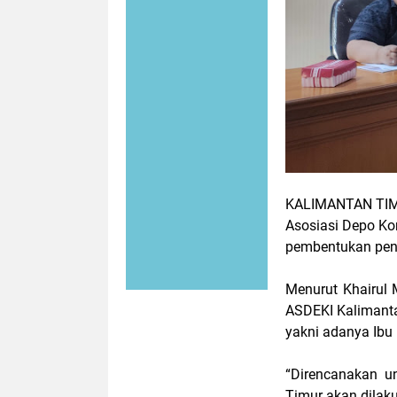
KALIMANTAN TIM
Asosiasi Depo Ko
pembentukan pen
Menurut Khairul 
ASDEKI Kalimanta
yakni adanya Ibu
“Direncanakan u
Timur akan dilaku