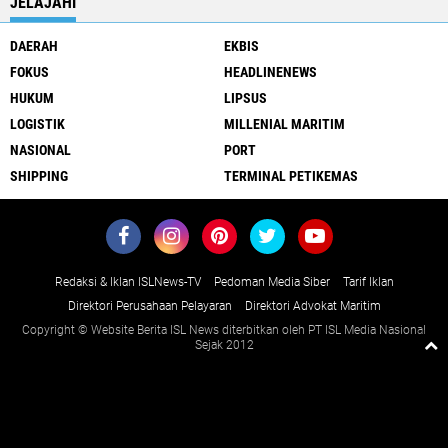
JELAJAHI
DAERAH
EKBIS
FOKUS
HEADLINENEWS
HUKUM
LIPSUS
LOGISTIK
MILLENIAL MARITIM
NASIONAL
PORT
SHIPPING
TERMINAL PETIKEMAS
Redaksi & Iklan ISLNews-TV
Pedoman Media Siber
Tarif Iklan
Direktori Perusahaan Pelayaran
Direktori Advokat Maritim
Copyright © Website Berita ISL News diterbitkan oleh PT ISL Media Nasional
Sejak 2012