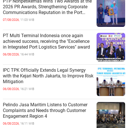
PTP Nonpetikemas Wins Two Awards at the
2026 PR Awards, Strengthening Corporate
Communications Reputation in the Port
Sector
07/08/2026,
11:03 WIB
PT Multi Terminal Indonesia once again
achieved success, receiving the "Excellence
in Integrated Port Logistics Services" award
06/08/2026,
16:44 WIB
IPC TPK Officially Extends Legal Synergy
with the Kejari North Jakarta, to Improve Risk
Mitigation
06/08/2026,
16:21 WIB
Pelindo Jasa Maritim Listens to Customer
Complaints and Needs through Customer
Engagement Region 4
06/08/2026,
16:11 WIB