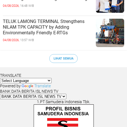
Cooperation at Ciwandan Port
04/08/2026,
16:48 WIB
TELUK LAMONG TERMINAL Strengthens
NILAM TPK CAPACITY by Adding
Environmentally Friendly E-RTGs
04/08/2026,
13:57 WIB
LIHAT SEMUA
TRANSLATE
Powered by
Translate
BANK DATA BERITA ISL NEWS TV
1.PT Samudera Indonesia Tbk.