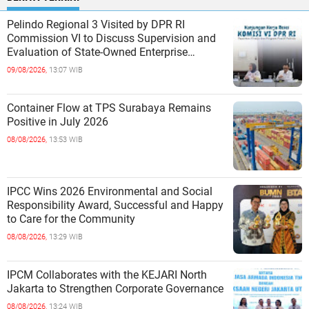
Pelindo Regional 3 Visited by DPR RI
Commission VI to Discuss Supervision and
Evaluation of State-Owned Enterprise
Performance
09/08/2026,
13:07 WIB
Container Flow at TPS Surabaya Remains
Positive in July 2026
08/08/2026,
13:53 WIB
IPCC Wins 2026 Environmental and Social
Responsibility Award, Successful and Happy
to Care for the Community
08/08/2026,
13:29 WIB
IPCM Collaborates with the KEJARI North
Jakarta to Strengthen Corporate Governance
08/08/2026,
13:24 WIB