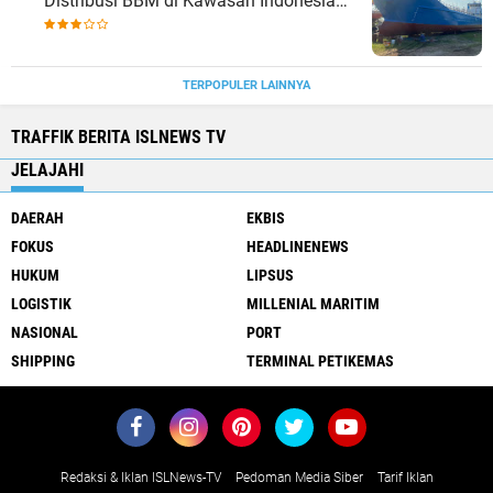
Distribusi BBM di Kawasan Indonesia
bagian Timur
TERPOPULER LAINNYA
TRAFFIK BERITA ISLNEWS TV
JELAJAHI
DAERAH
EKBIS
FOKUS
HEADLINENEWS
HUKUM
LIPSUS
LOGISTIK
MILLENIAL MARITIM
NASIONAL
PORT
SHIPPING
TERMINAL PETIKEMAS
Redaksi & Iklan ISLNews-TV
Pedoman Media Siber
Tarif Iklan