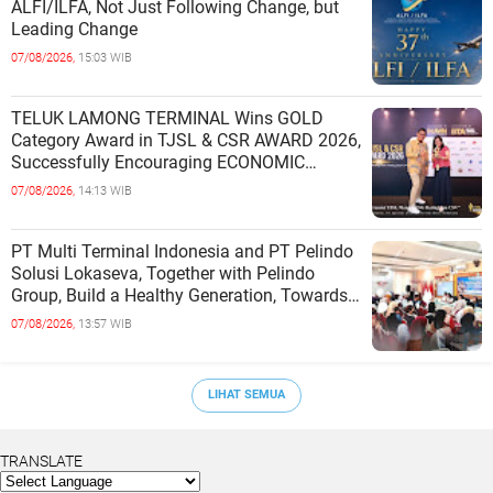
ALFI/ILFA, Not Just Following Change, but
Leading Change
07/08/2026,
15:03 WIB
TELUK LAMONG TERMINAL Wins GOLD
Category Award in TJSL & CSR AWARD 2026,
Successfully Encouraging ECONOMIC
INDEPENDENCE OF COASTAL
07/08/2026,
14:13 WIB
COMMUNITIES
PT Multi Terminal Indonesia and PT Pelindo
Solusi Lokaseva, Together with Pelindo
Group, Build a Healthy Generation, Towards
a Golden Indonesia
07/08/2026,
13:57 WIB
LIHAT SEMUA
TRANSLATE