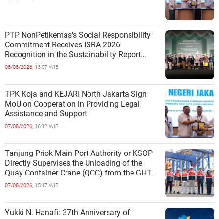
PTP NonPetikemas's Social Responsibility
Commitment Receives ISRA 2026
Recognition in the Sustainability Report
Category
08/08/2026,
13:07 WIB
TPK Koja and KEJARI North Jakarta Sign
MoU on Cooperation in Providing Legal
Assistance and Support
07/08/2026,
16:12 WIB
Tanjung Priok Main Port Authority or KSOP
Directly Supervises the Unloading of the
Quay Container Crane (QCC) from the GHT
Marimas Ship at the North J
07/08/2026,
15:17 WIB
Yukki N. Hanafi: 37th Anniversary of